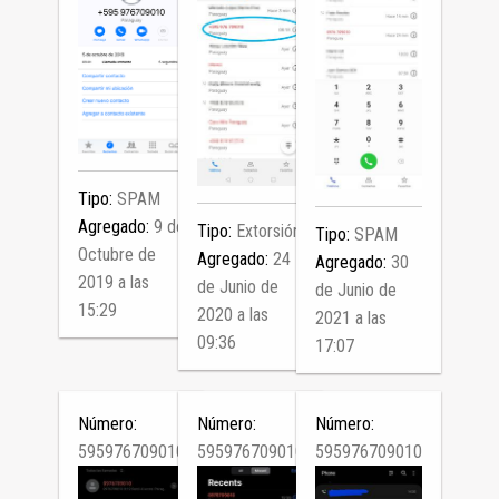
Tipo:
SPAM
Agregado:
9 de
Tipo:
Extorsión
Tipo:
SPAM
Octubre de
Agregado:
24
Agregado:
30
2019 a las
de Junio de
de Junio de
15:29
2020 a las
2021 a las
09:36
17:07
Número:
Número:
Número:
595976709010
595976709010
595976709010