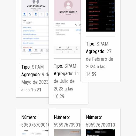
Tipo:
SPAM
Agregado:
27
de Febrero de
Tipo:
SPAM
2024 a las
Tipo:
SPAM
Agregado:
11
14:59
Agregado:
9 de
de Julio de
Mayo de 2023
2023 a las
a las 16:21
16:29
Número:
Número:
Número:
595976709010
595976709010
595976709010