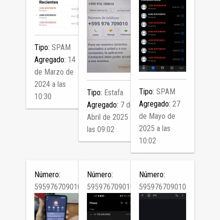
Tipo:
SPAM
Agregado:
14
de Marzo de
2024 a las
Tipo:
SPAM
Tipo:
Estafa
10:30
Agregado:
27
Agregado:
7 de
de Mayo de
Abril de 2025 a
2025 a las
las 09:02
10:02
Número:
Número:
Número:
595976709010
595976709010
595976709010