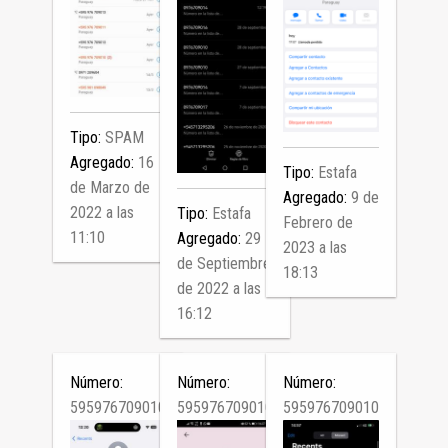
Tipo:
SPAM
Agregado:
16
Tipo:
Estafa
de Marzo de
Agregado:
9 de
2022 a las
Tipo:
Estafa
Febrero de
11:10
Agregado:
29
2023 a las
de Septiembre
18:13
de 2022 a las
16:12
Número:
Número:
Número:
595976709010
595976709010
595976709010