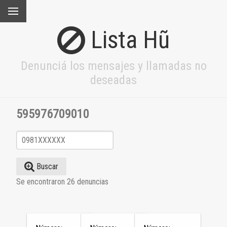
Lista Hũ
Denunciá los mensajes y llamadas no
deseadas
595976709010
Buscar
Se encontraron 26 denuncias