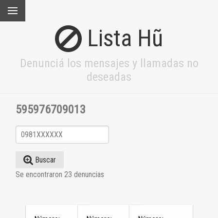
Lista Hũ
Denunciá los mensajes y llamadas no
deseadas
595976709013
Buscar
Se encontraron 23 denuncias