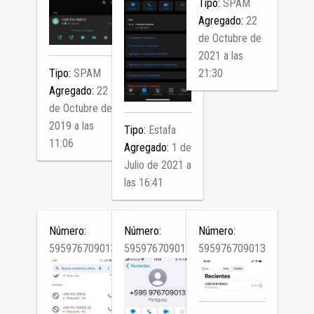
Tipo:
SPAM
Agregado:
22
de Octubre de
2021 a las
Tipo:
SPAM
21:30
Agregado:
22
de Octubre de
2019 a las
Tipo:
Estafa
11:06
Agregado:
1 de
Julio de 2021 a
las 16:41
Número:
Número:
Número:
595976709013
595976709013
595976709013