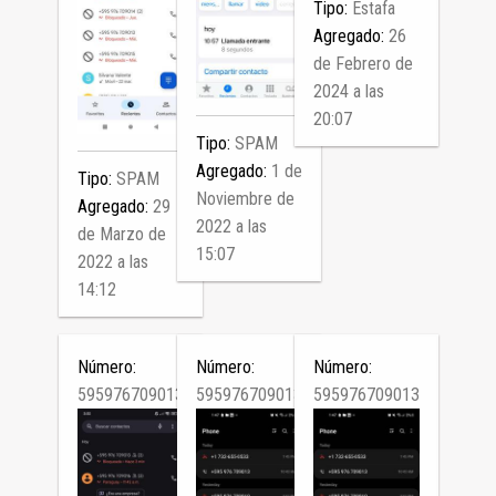
Tipo:
Estafa
Agregado:
26
de Febrero de
2024 a las
20:07
Tipo:
SPAM
Agregado:
1 de
Tipo:
SPAM
Noviembre de
Agregado:
29
2022 a las
de Marzo de
15:07
2022 a las
14:12
Número:
Número:
Número:
595976709013
595976709013
595976709013